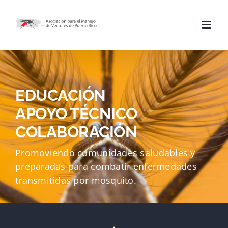
Skip
to
content
EDUCACIÓN
APOYO TÉCNICO
COLABORACIÓN
Promoviendo comunidades saludables y
preparadas para combatir enfermedades
transmitidas por mosquito.