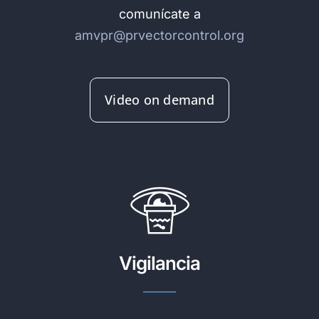
comunícate a
amvpr@prvectorcontrol.org
Video on demand
Vigilancia