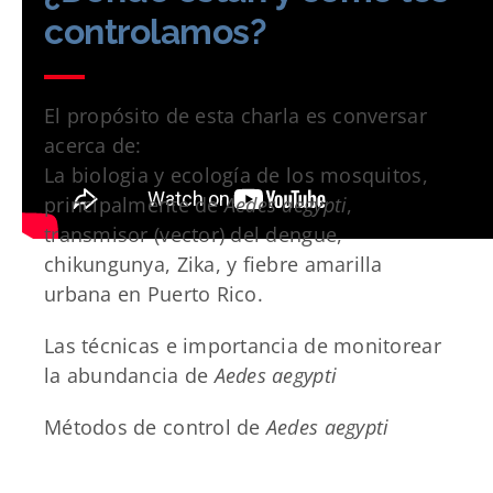
controlamos?
El propósito de esta charla es conversar
acerca de:
La biologia y ecología de los mosquitos,
principalmente de
Aedes aegypti
,
transmisor (vector) del dengue,
chikungunya, Zika, y fiebre amarilla
urbana en Puerto Rico.
Las técnicas e importancia de monitorear
la abundancia de
Aedes aegypti
Métodos de control de
Aedes aegypti